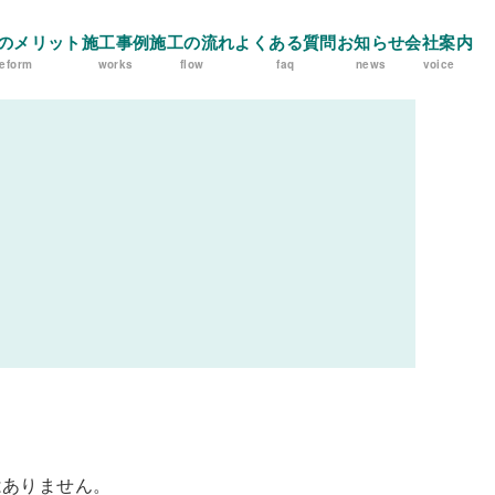
のメリット
施工事例
施工の流れ
よくある質問
お知らせ
会社案内
reform
works
flow
faq
news
voice
はありません。